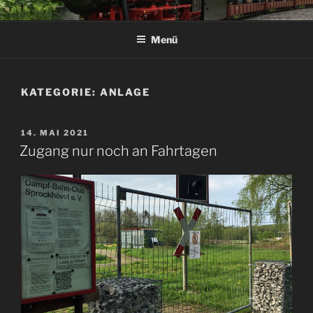
Zum
DAMPF-BAHN-CLUB
Inhalt
SPROCKHÖVEL E.V.
Menü
springen
KATEGORIE:
ANLAGE
VERÖFFENTLICHT
14. MAI 2021
AM
Zugang nur noch an Fahrtagen