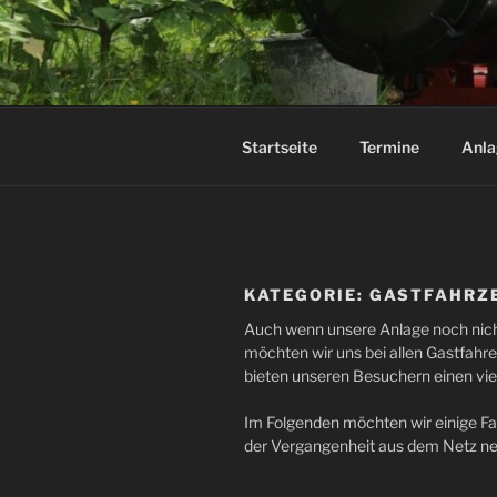
Zum
Inhalt
DAMPF-BA
springen
Startseite
Termine
Anla
KATEGORIE:
GASTFAHRZ
Auch wenn unsere Anlage noch nicht
möchten wir uns bei allen Gastfahr
bieten unseren Besuchern einen viel
Im Folgenden möchten wir einige Fa
der Vergangenheit aus dem Netz neh