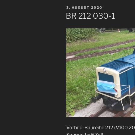
VERÖFFENTLICHT
3. AUGUST 2020
AM
BR 212 030-1
Vorbild: Baureihe 212 (V100.2
Spurweite: 5 Zoll