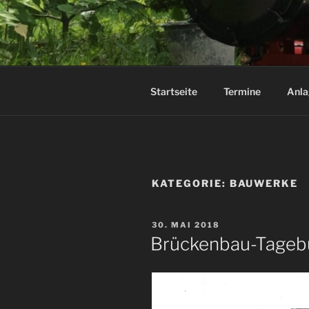
Zum
Inhalt
DAMPF-BA
springen
Startseite
Termine
Anla
KATEGORIE:
BAUWERKE
VERÖFFENTLICHT
30. MAI 2018
AM
Brückenbau-Tageb