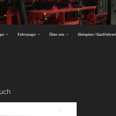
HN-CLUB SPROCKHÖVE
ge
Fahrzeuge
Über uns
Gleisplan / Gastfahrer
uch