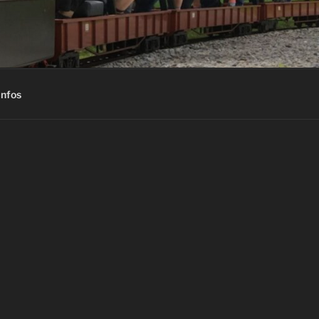
L E.V.
infos