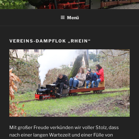
Zum
DAMPF-BAHN-CLUB
Inhalt
SPROCKHÖVEL E.V.
Menü
springen
VEREINS-DAMPFLOK „RHEIN“
Mit großer Freude verkünden wir voller Stolz, dass
nach einer langen Wartezeit und einer Fülle von