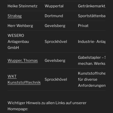
Heike Steinmetz
Wuppertal
Getränkemarkt/Kio
Strabag
Dortmund
Sportstättenbau
Herr Wehberg
Gevelsberg
Privat
WESERO
Anlagenbau
Sprockhövel
Industrie- Anlagen
GmbH
Gabelstapler – Serv
Wupper, Thomas
Gevelsberg
mechan. Werkstatt
Kunststoffrohe
WKT
Sprockhövel
für diverse
Kunststofftechnik
Anforderungen
Wichtiger Hinweis zu allen Links auf unserer
Homepage: