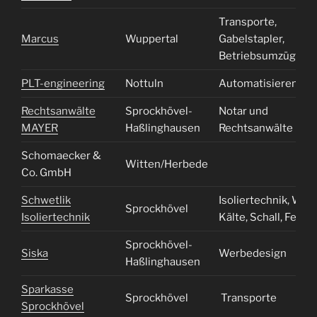
Transporte,
Marcus
Wuppertal
Gabelstapler,
Betriebsumzüge
PLT-engineering
Nottuln
Automatisieren
Rechtsanwälte
Sprockhövel-
Notar und
MAYE
R
Haßlinghausen
Rechtsanwälte
Schomaecker &
Witten/Herbede
Co. GmbH
Schwetlik
Isoliertechnik, Wär
Sprockhövel
Isoliertechnik
Kälte, Schall, Feuer
Sprockhövel-
Siska
Werbedesign
Haßlinghausen
Sparkasse
Sprockhövel
Transporte
Sprockhövel