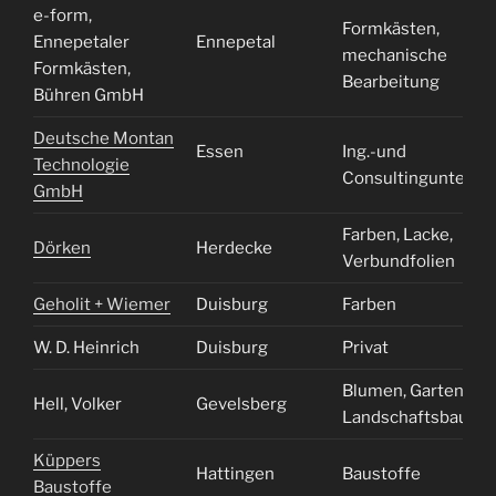
e-form,
Formkästen,
Ennepetaler
Ennepetal
mechanische
Formkästen,
Bearbeitung
Bühren GmbH
Deutsche Montan
Essen
Ing.-und
Technologie
Consultinguntern
GmbH
Farben, Lacke,
Dörken
Herdecke
Verbundfolien
Geholit + Wiemer
Duisburg
Farben
W. D. Heinrich
Duisburg
Privat
Blumen, Garten- un
Hell, Volker
Gevelsberg
Landschaftsbau
Küppers
Hattingen
Baustoffe
Baustoffe