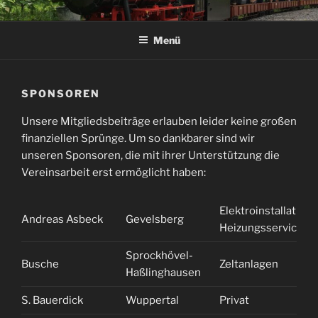
Zum
DAMPF-BAHN-CLUB
Inhalt
SPROCKHÖVEL E.V.
Menü
springen
SPONSOREN
Unsere Mitgliedsbeiträge erlauben leider keine großen
finanziellen Sprünge. Um so dankbarer sind wir
unseren Sponsoren, die mit ihrer Unterstützung die
Vereinsarbeit erst ermöglicht haben:
Elektroinstallatione
Andreas Asbeck
Gevelsberg
Heizungsservice
Sprockhövel-
Busche
Zeltanlagen
Haßlinghausen
S. Bauerdick
Wuppertal
Privat