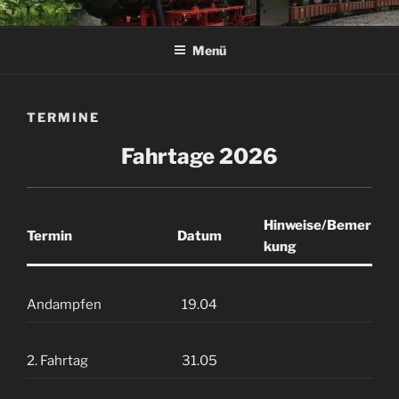
Zum
DAMPF-BAHN-CLUB
Inhalt
SPROCKHÖVEL E.V.
Menü
springen
TERMINE
Fahrtage 2026
Hinweise/Bemer
Termin
Datum
kung
Andampfen
19.04
2. Fahrtag
31.05