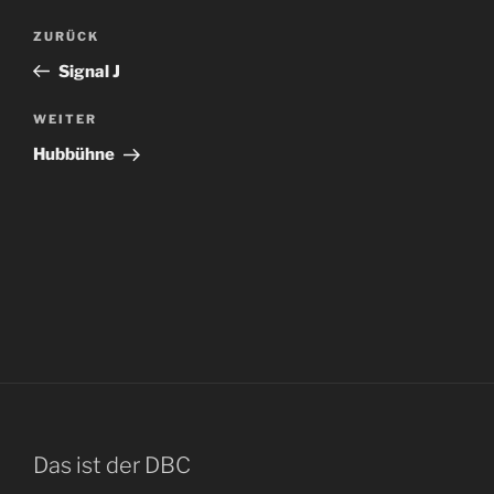
Beitragsnavigation
Vorheriger
ZURÜCK
Beitrag
Signal J
Nächster
WEITER
Beitrag
Hubbühne
Das ist der DBC