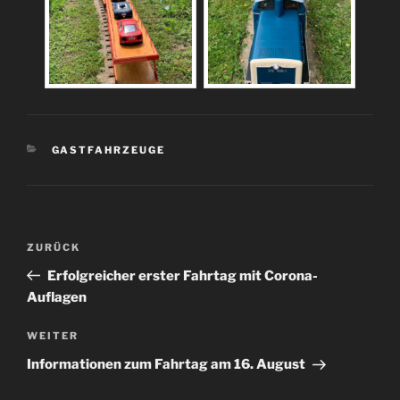
KATEGORIEN
GASTFAHRZEUGE
Beitragsnavigation
Vorheriger
ZURÜCK
Beitrag
Erfolgreicher erster Fahrtag mit Corona-
Auflagen
Nächster
WEITER
Beitrag
Informationen zum Fahrtag am 16. August