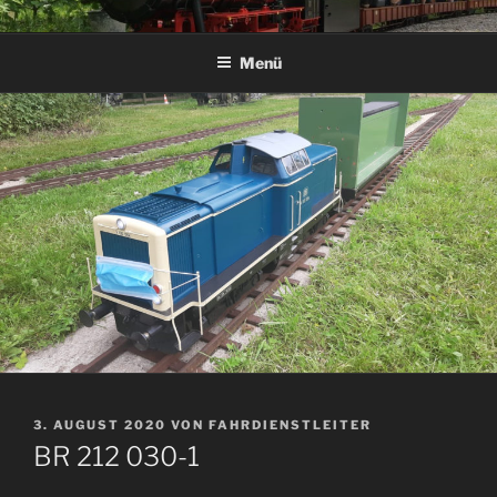
Zum
DAMPF-BAHN-CLUB
Inhalt
SPROCKHÖVEL E.V.
Menü
springen
VERÖFFENTLICHT
3. AUGUST 2020
VON
FAHRDIENSTLEITER
AM
BR 212 030-1