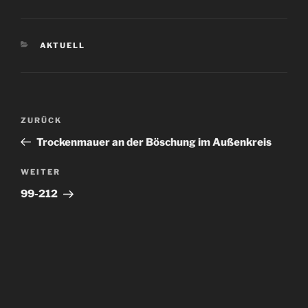
KATEGORIEN
AKTUELL
Beitragsnavigation
Vorheriger
ZURÜCK
Beitrag
Trockenmauer an der Böschung im Außenkreis
Nächster
WEITER
Beitrag
99-212