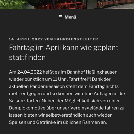
Zum
DAMPF-BAHN-CLUB
Inhalt
SPROCKHÖVEL E.V.
Menü
springen
VERÖFFENTLICHT
14. APRIL 2022
VON
FAHRDIENSTLEITER
AM
Fahrtag im April kann wie geplant
stattfinden
Am 24.04.2022 heißt es im Bahnhof Haßlinghausen
wieder pünktlich um 11 Uhr „Fahrt frei“! Dank der
aktuellen Pandemiesaison steht dem Fahrtag nichts
mehr entgegen und so können wir ohne Auflagen in die
Saison starten. Neben der Möglichkeit sich von einer
Damplokomotive über unser Vereinsgelände fahren zu
lassen bieten wir selbstverständlich auch wieder
Speisen und Getränke im üblichen Rahmen an.